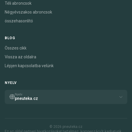
Téli abroncsok
Négyévszakos abroncsok
összehasonlító
BLOG
Összes cikk
Vissza az oldalra
Lépjen kapcsolatba velünk
NYELV
Nyelv
pneuteka.cz
© 2026 pneuteka.cz
Ez az oldal partneri hivatkozásokat tartalmaz. kompenzációt kaphatunk,