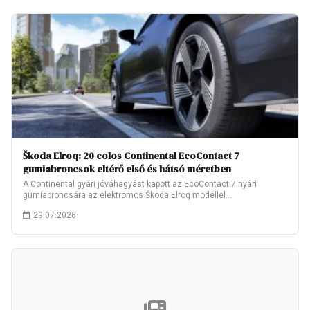
Škoda Elroq: 20 colos Continental EcoContact 7
gumiabroncsok eltérő első és hátsó méretben
A Continental gyári jóváhagyást kapott az EcoContact 7 nyári
gumiabroncsára az elektromos Škoda Elroq modellel…
29.07.2026