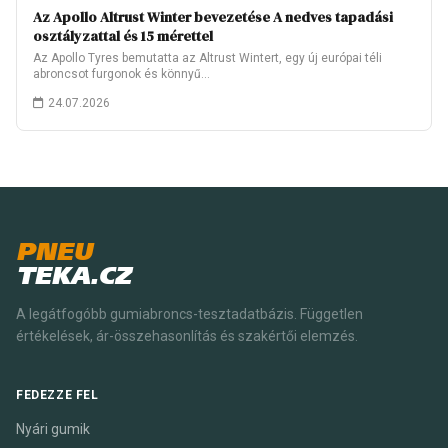
Az Apollo Altrust Winter bevezetése A nedves tapadási
osztályzattal és 15 mérettel
Az Apollo Tyres bemutatta az Altrust Wintert, egy új európai téli
abroncsot furgonok és könnyű…
24.07.2026
PNEU
TEKA.CZ
A legátfogóbb gumiabroncs-tesztadatbázis. Független
értékelések, ár-összehasonlítás és szakértői elemzés.
FEDEZZE FEL
Nyári gumik