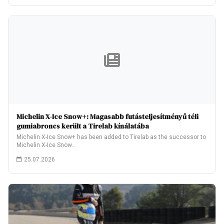
Michelin X-Ice Snow+: Magasabb futásteljesítményű téli
gumiabroncs került a Tirelab kínálatába
Michelin X-Ice Snow+ has been added to Tirelab as the successor to
Michelin X-Ice Snow…
25.07.2026