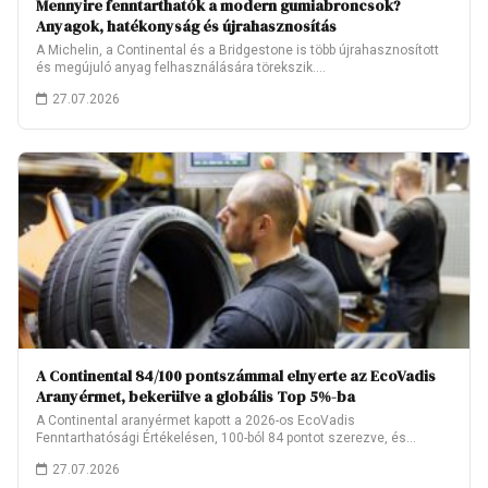
Mennyire fenntarthatók a modern gumiabroncsok?
Anyagok, hatékonyság és újrahasznosítás
A Michelin, a Continental és a Bridgestone is több újrahasznosított
és megújuló anyag felhasználására törekszik.…
27.07.2026
A Continental 84/100 pontszámmal elnyerte az EcoVadis
Aranyérmet, bekerülve a globális Top 5%-ba
A Continental aranyérmet kapott a 2026-os EcoVadis
Fenntarthatósági Értékelésen, 100-ból 84 pontot szerezve, és
ezzel…
27.07.2026