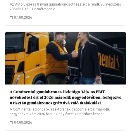
Az Auto Express 8 nyári gumiabroncsot tesztelt a rendkívül népszerű
205/55 R16 91V méretben a…
07.08.2026
A Continental gumiabroncs-üzletága 35%-os EBIT-
növekedést ért el 2026 második negyedévében, befejezve
a tisztán gumiabroncsgyártóvá való átalakulást
A Continental abroncsok szektorának csoportja erős második
negyedévet zárt 2026-ban, az egy évvel korábbihoz képest…
04.08.2026