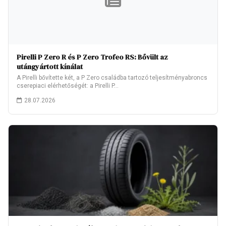
Pirelli P Zero R és P Zero Trofeo RS: Bővült az
utángyártott kínálat
A Pirelli bővítette két, a P Zero családba tartozó teljesítményabroncs
cserepiaci elérhetőségét: a Pirelli P…
28.07.2026