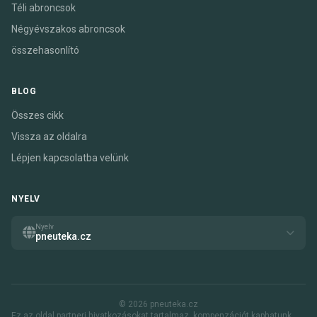
Téli abroncsok
Négyévszakos abroncsok
összehasonlító
BLOG
Összes cikk
Vissza az oldalra
Lépjen kapcsolatba velünk
NYELV
Nyelv
pneuteka.cz
© 2026 pneuteka.cz
Ez az oldal partneri hivatkozásokat tartalmaz. kompenzációt kaphatunk,