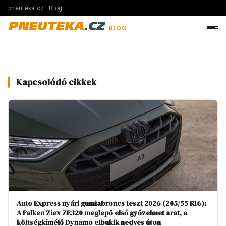
pneuteka.cz · Blog
PNEUTEKA
.CZ
BLOG
Kapcsolódó cikkek
Auto Express nyári gumiabroncs teszt 2026 (205/55 R16):
A Falken Ziex ZE320 meglepő első győzelmet arat, a
költségkímélő Dynamo elbukik nedves úton