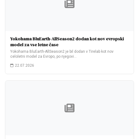
Yokohama BluEarth-AllSeason2 dodan kot nov evropski
model za vse letne čase
Yokohama BluEarth-AllSeason2 je bil dodan v Tirelab kot nov
celoletni model za Evropo, po njegovi…
22.07.2026