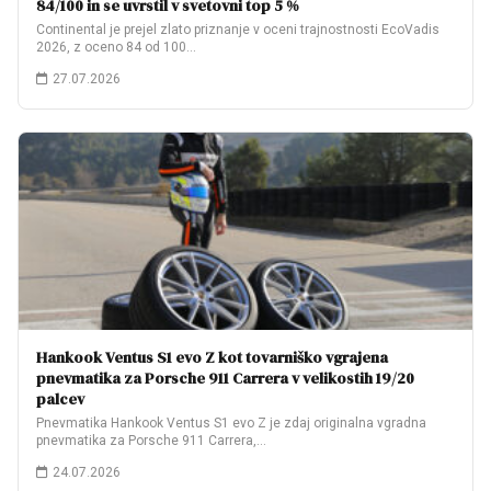
84/100 in se uvrstil v svetovni top 5 %
Continental je prejel zlato priznanje v oceni trajnostnosti EcoVadis
2026, z oceno 84 od 100…
27.07.2026
Hankook Ventus S1 evo Z kot tovarniško vgrajena
pnevmatika za Porsche 911 Carrera v velikostih 19/20
palcev
Pnevmatika Hankook Ventus S1 evo Z je zdaj originalna vgradna
pnevmatika za Porsche 911 Carrera,…
24.07.2026