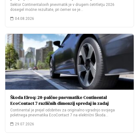
Sektor Continentalovih pnevmatik je v drugem četrtletju 2026
dosegel močne rezultate, pri čemer se je…
04.08.2026
Škoda Elroq: 20-palčne pnevmatike Continental
EcoContact 7 različnih dimenzij spredaj in zadaj
Continental je prejel odobritev za originalno vgradnjo svojega
poletnega pnevmatika EcoContact 7 na električni Škoda…
29.07.2026