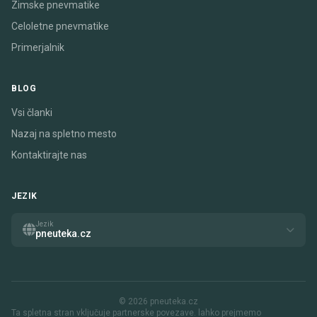
Zimske pnevmatike
Celoletne pnevmatike
Primerjalnik
BLOG
Vsi članki
Nazaj na spletno mesto
Kontaktirajte nas
JEZIK
Jezik
pneuteka.cz
© 2026 pneuteka.cz
Ta spletna stran vključuje partnerske povezave. lahko prejmemo