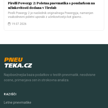
Pirelli Powergy 2: Poletna pnevmatika s poudarkom na
učinkovitosti dodana v Tirelab
Pirelli Powergy 2 je naslednik originalnega Powergyja, namenjen
vsakodnevni poletni uporabi z učinkovitostjo kot glavno…
19.07.2026
PNEU
TEKA.CZ
Najobsežnejša baza podatkov o testih pnevmatik. neodvisne
ocene, primerjava cen in strokovna analiza.
RAZIŠČI
Letne pnevmatike