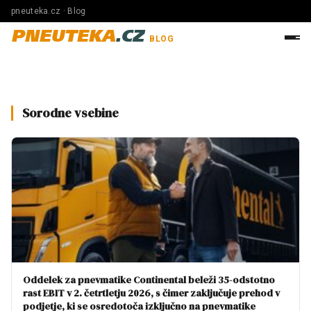
pneuteka.cz · Blog
PNEUTEKA
.CZ
BLOG
Sorodne vsebine
Oddelek za pnevmatike Continental beleži 35-odstotno
rast EBIT v 2. četrtletju 2026, s čimer zaključuje prehod v
podjetje, ki se osredotoča izključno na pnevmatike