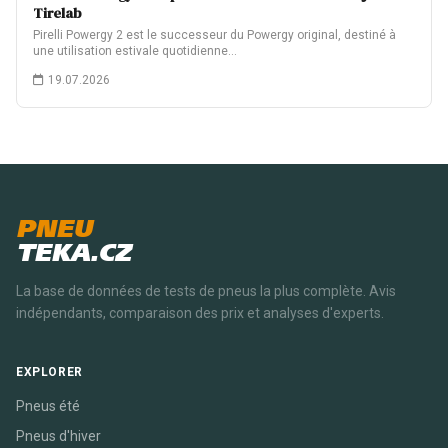
Tirelab
Pirelli Powergy 2 est le successeur du Powergy original, destiné à
une utilisation estivale quotidienne…
19.07.2026
PNEU
TEKA.CZ
La base de données de tests de pneus la plus complète. Avis
indépendants, comparaison des prix et analyses d'experts.
EXPLORER
Pneus été
Pneus d'hiver