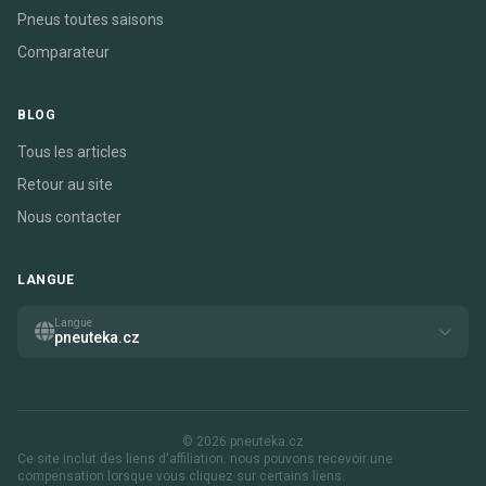
Pneus toutes saisons
Comparateur
BLOG
Tous les articles
Retour au site
Nous contacter
LANGUE
Langue
pneuteka.cz
© 2026 pneuteka.cz
Ce site inclut des liens d'affiliation. nous pouvons recevoir une
compensation lorsque vous cliquez sur certains liens.