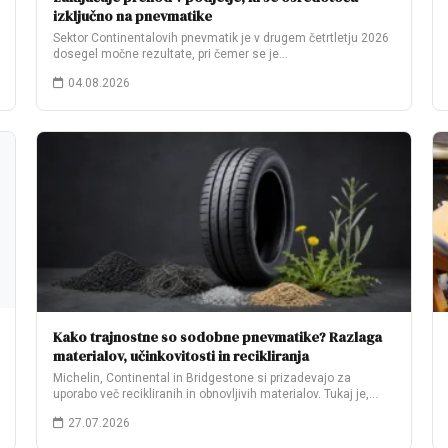
izključno na pnevmatike
Sektor Continentalovih pnevmatik je v drugem četrtletju 2026
dosegel močne rezultate, pri čemer se je…
04.08.2026
Kako trajnostne so sodobne pnevmatike? Razlaga
materialov, učinkovitosti in recikliranja
Michelin, Continental in Bridgestone si prizadevajo za
uporabo več recikliranih in obnovljivih materialov. Tukaj je,…
27.07.2026