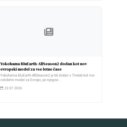
Yokohama BluEarth-AllSeason2 dodan kot nov
evropski model za vse letne čase
Yokohama BluEarth-AllSeason2 je bil dodan v Tirelab kot nov
celoletni model za Evropo, po njegovi…
22.07.2026