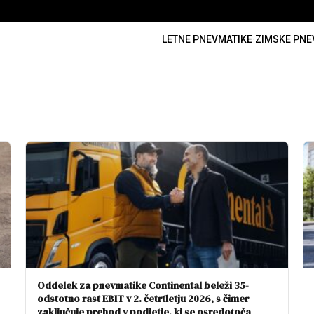
LETNE PNEVMATIKE
·
ZIMSKE PNE
Oddelek za pnevmatike Continental beleži 35-
odstotno rast EBIT v 2. četrtletju 2026, s čimer
zaključuje prehod v podjetje, ki se osredotoča