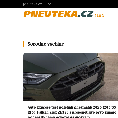
pneuteka.cz · Blog
PNEUTEKA
.CZ
BLOG
Sorodne vsebine
Auto Express test poletnih pnevmatik 2026 (205/55
R16): Falken Ziex ZE320 s presenetljivo prvo zmago,
poceni Dynamo odpove na mokrem