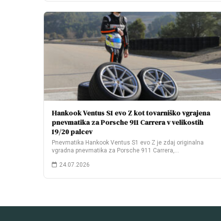
Hankook Ventus S1 evo Z kot tovarniško vgrajena
pnevmatika za Porsche 911 Carrera v velikostih
19/20 palcev
Pnevmatika Hankook Ventus S1 evo Z je zdaj originalna
vgradna pnevmatika za Porsche 911 Carrera,…
24.07.2026