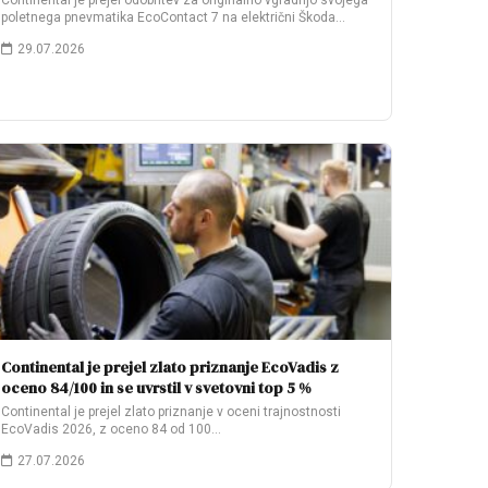
Continental je prejel odobritev za originalno vgradnjo svojega
poletnega pnevmatika EcoContact 7 na električni Škoda…
29.07.2026
Continental je prejel zlato priznanje EcoVadis z
oceno 84/100 in se uvrstil v svetovni top 5 %
Continental je prejel zlato priznanje v oceni trajnostnosti
EcoVadis 2026, z oceno 84 od 100…
27.07.2026