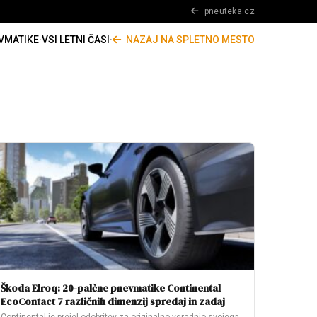
pneuteka.cz
VMATIKE
·
VSI LETNI ČASI
·
NAZAJ NA SPLETNO MESTO
Škoda Elroq: 20-palčne pnevmatike Continental
EcoContact 7 različnih dimenzij spredaj in zadaj