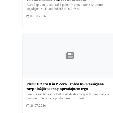
Auto Express je testiral 8 poletnih pnevmatik v izjemno
priljubljeni velikosti 205/55 R16 91V na…
07.08.2026
Pirelli P Zero R in P Zero Trofeo RS: Razširjena
razpoložljivost na poprodajnem trgu
Pirelli je razširil razpoložljivost dveh zmogljivih pnevmatik iz
družine P Zero na poprodajnem trgu: Pirelli…
28.07.2026