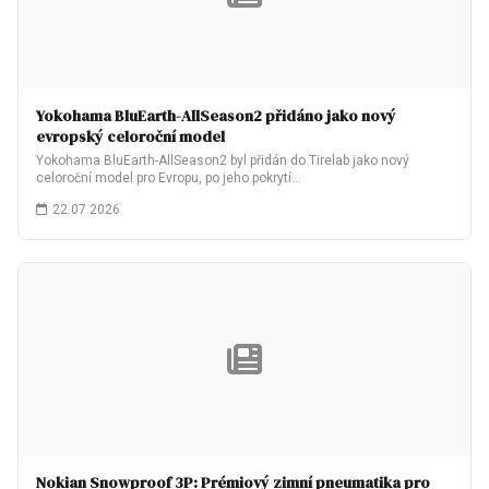
Yokohama BluEarth-AllSeason2 přidáno jako nový
evropský celoroční model
Yokohama BluEarth-AllSeason2 byl přidán do Tirelab jako nový
celoroční model pro Evropu, po jeho pokrytí…
22.07.2026
Nokian Snowproof 3P: Prémiový zimní pneumatika pro