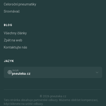
Celoroční pneumatiky
Srovnávač
BLOG
Všechny články
Zpět na web
Kontaktujte nás
JAZYK
Jazyk
pneuteka.cz
© 2026 pneuteka.cz
Tato stránka obsahuje partnerské odkazy. Můžeme obdržet kompenzaci,
když kliknete na určité odkazy.