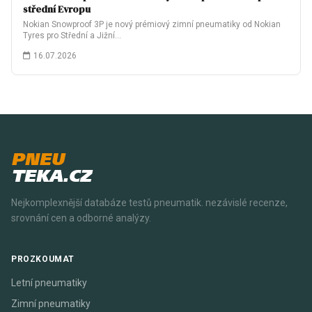
střední Evropu
Nokian Snowproof 3P je nový prémiový zimní pneumatiky od Nokian
Tyres pro Střední a Jižní…
16.07.2026
PNEU
TEKA.CZ
Nejkomplexnější databáze testů pneumatik. nezávislé recenze,
srovnání cen a odborné analýzy.
PROZKOUMAT
Letní pneumatiky
Zimní pneumatiky