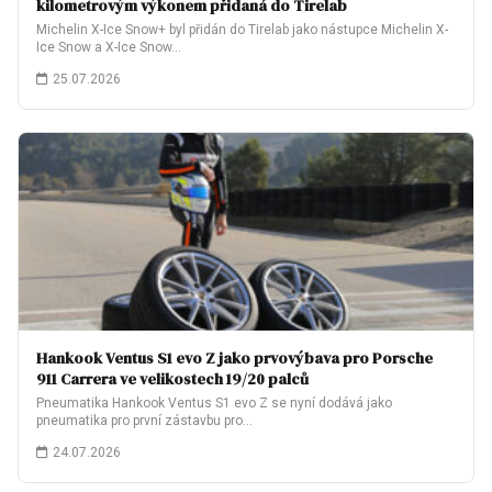
kilometrovým výkonem přidaná do Tirelab
Michelin X-Ice Snow+ byl přidán do Tirelab jako nástupce Michelin X-
Ice Snow a X-Ice Snow…
25.07.2026
Hankook Ventus S1 evo Z jako prvovýbava pro Porsche
911 Carrera ve velikostech 19/20 palců
Pneumatika Hankook Ventus S1 evo Z se nyní dodává jako
pneumatika pro první zástavbu pro…
24.07.2026