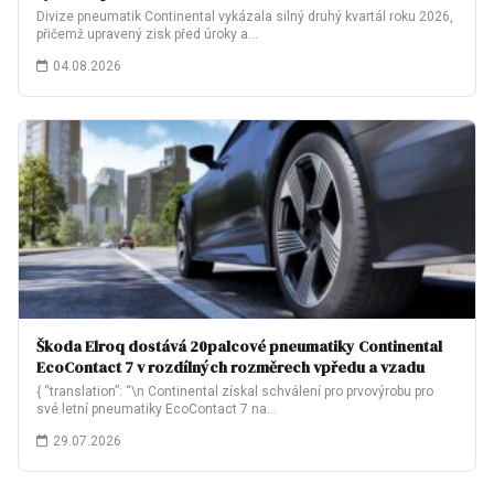
Divize pneumatik Continental vykázala silný druhý kvartál roku 2026,
přičemž upravený zisk před úroky a…
04.08.2026
Škoda Elroq dostává 20palcové pneumatiky Continental
EcoContact 7 v rozdílných rozměrech vpředu a vzadu
{ “translation”: “\n Continental získal schválení pro prvovýrobu pro
své letní pneumatiky EcoContact 7 na…
29.07.2026