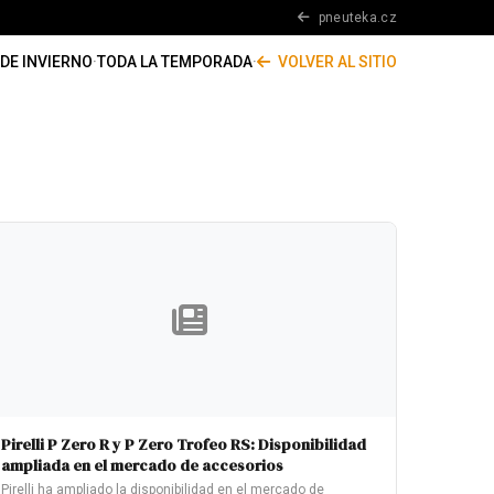
pneuteka.cz
DE INVIERNO
·
TODA LA TEMPORADA
·
VOLVER AL SITIO
Pirelli P Zero R y P Zero Trofeo RS: Disponibilidad
ampliada en el mercado de accesorios
Pirelli ha ampliado la disponibilidad en el mercado de