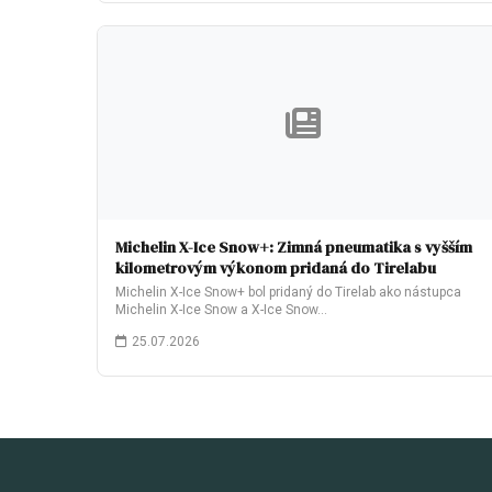
Michelin X-Ice Snow+: Zimná pneumatika s vyšším
kilometrovým výkonom pridaná do Tirelabu
Michelin X-Ice Snow+ bol pridaný do Tirelab ako nástupca
Michelin X-Ice Snow a X-Ice Snow…
25.07.2026