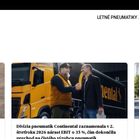
LETNÉ PNEUMATIKY
·
Divízia pneumatík Continental zaznamenala v 2.
štvrťroku 2026 nárast EBIT o 35 %, čím dokončila
prechod na čistého výrobcu pneumatík