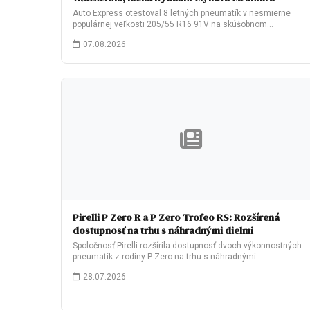
Auto Express otestoval 8 letných pneumatík v nesmierne
populárnej veľkosti 205/55 R16 91V na skúšobnom…
07.08.2026
Pirelli P Zero R a P Zero Trofeo RS: Rozšírená
dostupnosť na trhu s náhradnými dielmi
Spoločnosť Pirelli rozšírila dostupnosť dvoch výkonnostných
pneumatík z rodiny P Zero na trhu s náhradnými…
28.07.2026