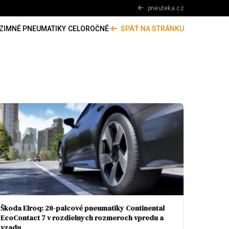
pneuteka.cz
ZIMNÉ PNEUMATIKY
·
CELOROČNÉ
·
SPÄŤ NA STRÁNKU
Škoda Elroq: 20-palcové pneumatiky Continental
EcoContact 7 v rozdielnych rozmeroch vpredu a
vzadu