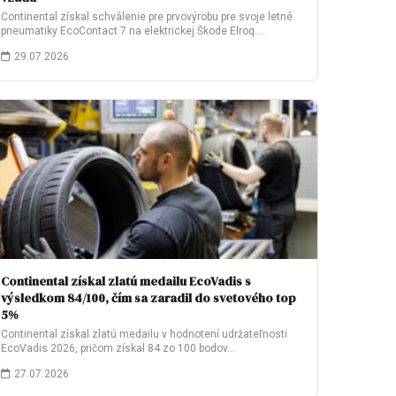
Continental získal schválenie pre prvovýrobu pre svoje letné
pneumatiky EcoContact 7 na elektrickej Škode Elroq.…
29.07.2026
Continental získal zlatú medailu EcoVadis s
výsledkom 84/100, čím sa zaradil do svetového top
5%
Continental získal zlatú medailu v hodnotení udržateľnosti
EcoVadis 2026, pričom získal 84 zo 100 bodov…
27.07.2026