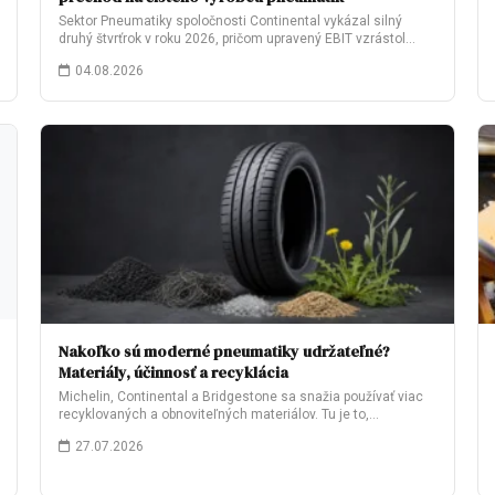
Sektor Pneumatiky spoločnosti Continental vykázal silný
druhý štvrťrok v roku 2026, pričom upravený EBIT vzrástol…
04.08.2026
Nakoľko sú moderné pneumatiky udržateľné?
Materiály, účinnosť a recyklácia
Michelin, Continental a Bridgestone sa snažia používať viac
recyklovaných a obnoviteľných materiálov. Tu je to,…
27.07.2026