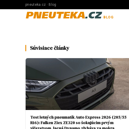
pneuteka.cz · Blog
PNEUTEKA
.CZ
BLOG
Súvisiace články
Test letných pneumatík Auto Express 2026 (205/55
R16): Falken Ziex ZE320 so šokujúcim prvým
víťazstvom, lacná Dynamo zlyháva za mokra