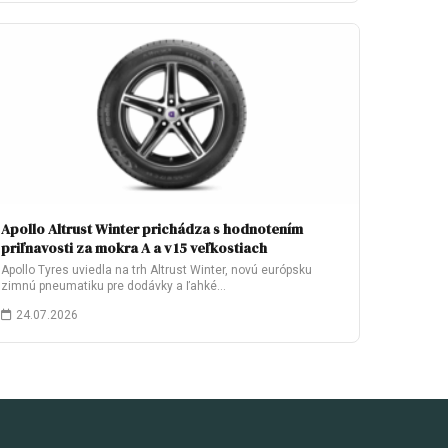
Apollo Altrust Winter prichádza s hodnotením
priľnavosti za mokra A a v 15 veľkostiach
Apollo Tyres uviedla na trh Altrust Winter, novú európsku
zimnú pneumatiku pre dodávky a ľahké…
24.07.2026