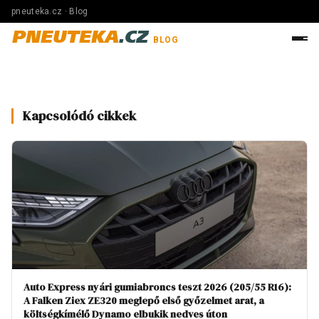
pneuteka.cz · Blog
PNEUTEKA
.CZ
BLOG
Kapcsolódó cikkek
Auto Express nyári gumiabroncs teszt 2026 (205/55 R16):
A Falken Ziex ZE320 meglepő első győzelmet arat, a
költségkímélő Dynamo elbukik nedves úton