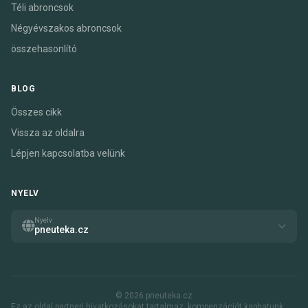
Téli abroncsok
Négyévszakos abroncsok
összehasonlító
BLOG
Összes cikk
Vissza az oldalra
Lépjen kapcsolatba velünk
NYELV
Nyelv
pneuteka.cz
© 2026 pneuteka.cz
Ez az oldal partneri hivatkozásokat tartalmaz. kompenzációt kaphatunk,