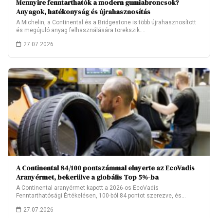
Mennyire fenntarthatók a modern gumiabroncsok?
Anyagok, hatékonyság és újrahasznosítás
A Michelin, a Continental és a Bridgestone is több újrahasznosított
és megújuló anyag felhasználására törekszik.…
27.07.2026
A Continental 84/100 pontszámmal elnyerte az EcoVadis
Aranyérmet, bekerülve a globális Top 5%-ba
A Continental aranyérmet kapott a 2026-os EcoVadis
Fenntarthatósági Értékelésen, 100-ból 84 pontot szerezve, és
ezzel…
27.07.2026