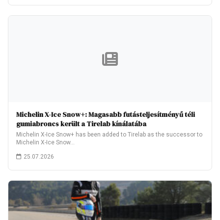
Michelin X-Ice Snow+: Magasabb futásteljesítményű téli
gumiabroncs került a Tirelab kínálatába
Michelin X-Ice Snow+ has been added to Tirelab as the successor to
Michelin X-Ice Snow…
25.07.2026