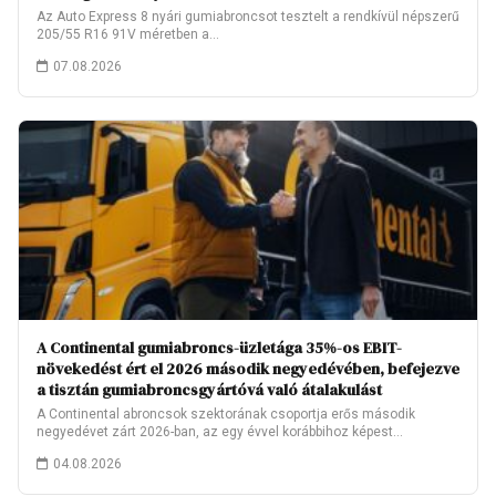
Az Auto Express 8 nyári gumiabroncsot tesztelt a rendkívül népszerű
205/55 R16 91V méretben a…
07.08.2026
A Continental gumiabroncs-üzletága 35%-os EBIT-
növekedést ért el 2026 második negyedévében, befejezve
a tisztán gumiabroncsgyártóvá való átalakulást
A Continental abroncsok szektorának csoportja erős második
negyedévet zárt 2026-ban, az egy évvel korábbihoz képest…
04.08.2026