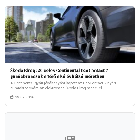
Škoda Elroq: 20 colos Continental EcoContact 7
gumiabroncsok eltérő első és hátsó méretben
A Continental gyári jóváhagyást kapott az EcoContact 7 nyári
gumiabroncsára az elektromos Škoda Elroq modellel…
29.07.2026