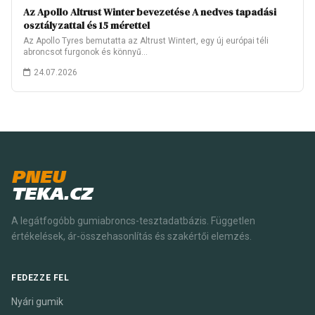
Az Apollo Altrust Winter bevezetése A nedves tapadási
osztályzattal és 15 mérettel
Az Apollo Tyres bemutatta az Altrust Wintert, egy új európai téli
abroncsot furgonok és könnyű…
24.07.2026
PNEU
TEKA.CZ
A legátfogóbb gumiabroncs-tesztadatbázis. Független
értékelések, ár-összehasonlítás és szakértői elemzés.
FEDEZZE FEL
Nyári gumik