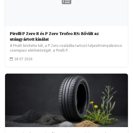
Pirelli P Zero R és P Zero Trofeo RS: Bővült az
utángyártott kínálat
A Pirelli bővítette két, a P Zero családba tartozó teljesítményabroncs
cserepiaci elérhetőségét: a Pirelli P…
28.07.2026