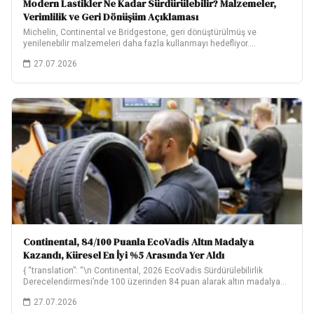
Modern Lastikler Ne Kadar Sürdürülebilir? Malzemeler,
Verimlilik ve Geri Dönüşüm Açıklaması
Michelin, Continental ve Bridgestone, geri dönüştürülmüş ve
yenilenebilir malzemeleri daha fazla kullanmayı hedefliyor.
Hedeflerinin ne…
27.07.2026
Continental, 84/100 Puanla EcoVadis Altın Madalya
Kazandı, Küresel En İyi %5 Arasında Yer Aldı
{ “translation”: “\n Continental, 2026 EcoVadis Sürdürülebilirlik
Derecelendirmesi’nde 100 üzerinden 84 puan alarak altın madalya…
27.07.2026