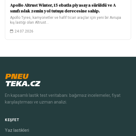
Apollo Altrust Winter, 15 ebatla piyasaya sürüldü ve A
sınıfı ıslak zemin yol tutuşu derecesine sahip.
Apollo Tyres, kamyonetler ve hafif ticari araçlar için yeni bir Avrupa
kış lastiği olan Altrust…
24.07.2026
PNEU
TEKA.CZ
En kapsamlı lastik test veritabanı. bağımsız incelemeler, fiyat
karşılaştırması ve uzman analizi.
KEŞFET
Yaz lastikleri