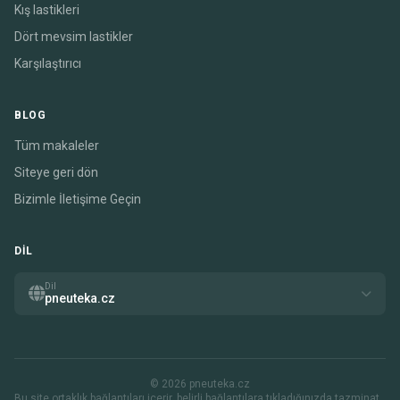
Kış lastikleri
Dört mevsim lastikler
Karşılaştırıcı
BLOG
Tüm makaleler
Siteye geri dön
Bizimle İletişime Geçin
DIL
Dil
pneuteka.cz
© 2026 pneuteka.cz
Bu site ortaklık bağlantıları içerir. belirli bağlantılara tıkladığınızda tazminat