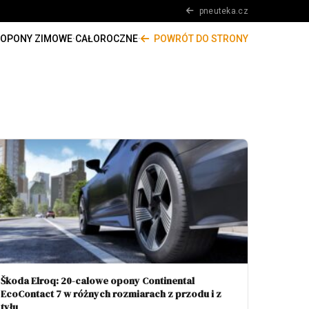
pneuteka.cz
OPONY ZIMOWE
·
CAŁOROCZNE
·
POWRÓT DO STRONY
Škoda Elroq: 20-calowe opony Continental
EcoContact 7 w różnych rozmiarach z przodu i z
tyłu