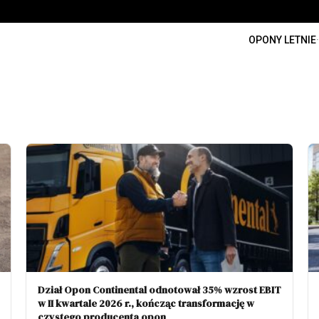
OPONY LETNIE
·
Dział Opon Continental odnotował 35% wzrost EBIT
w II kwartale 2026 r., kończąc transformację w
czystego producenta opon