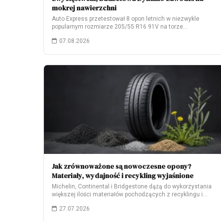
mokrej nawierzchni
Auto Express przetestował 8 opon letnich w niezwykle
popularnym rozmiarze 205/55 R16 91V na torze…
07.08.2026
Jak zrównoważone są nowoczesne opony?
Materiały, wydajność i recykling wyjaśnione
Michelin, Continental i Bridgestone dążą do wykorzystania
większej ilości materiałów pochodzących z recyklingu i
odnawialnych.…
27.07.2026