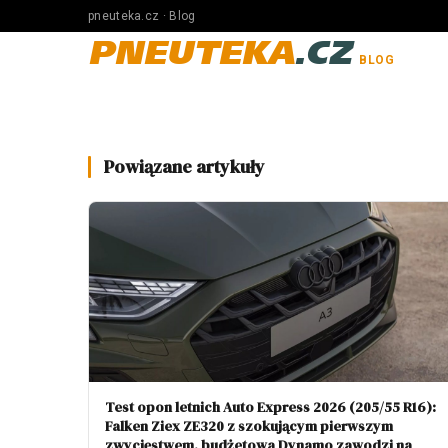
pneuteka.cz · Blog
PNEUTEKA
.CZ
BLOG
Powiązane artykuły
Test opon letnich Auto Express 2026 (205/55 R16):
Falken Ziex ZE320 z szokującym pierwszym
zwycięstwem, budżetowa Dynamo zawodzi na