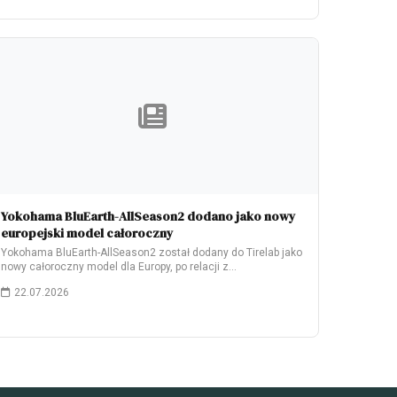
Yokohama BluEarth-AllSeason2 dodano jako nowy
europejski model całoroczny
Yokohama BluEarth-AllSeason2 został dodany do Tirelab jako
nowy całoroczny model dla Europy, po relacji z…
22.07.2026