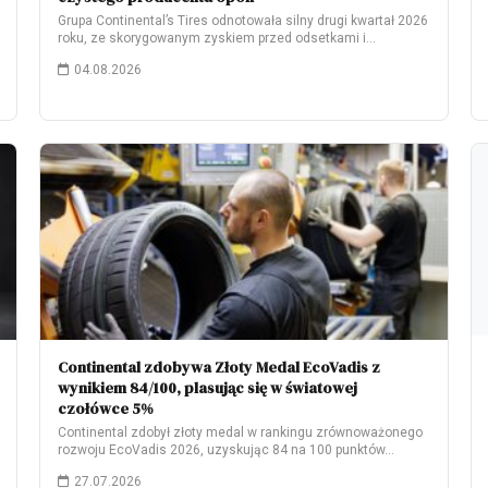
Grupa Continental’s Tires odnotowała silny drugi kwartał 2026
roku, ze skorygowanym zyskiem przed odsetkami i…
04.08.2026
Continental zdobywa Złoty Medal EcoVadis z
wynikiem 84/100, plasując się w światowej
czołówce 5%
Continental zdobył złoty medal w rankingu zrównoważonego
rozwoju EcoVadis 2026, uzyskując 84 na 100 punktów…
27.07.2026