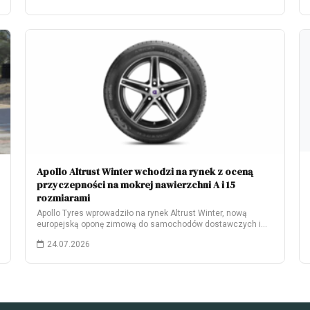
Apollo Altrust Winter wchodzi na rynek z oceną
przyczepności na mokrej nawierzchni A i 15
rozmiarami
Apollo Tyres wprowadziło na rynek Altrust Winter, nową
europejską oponę zimową do samochodów dostawczych i…
24.07.2026