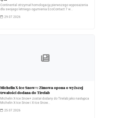
Continental otrzymał homologację pierwszego wyposażenia
dla swojego letniego ogumienia EcoContact 7 w
elektrycznym modelu Škoda…
29.07.2026
Michelin X-Ice Snow+: Zimowa opona o wyższej
trwałości dodana do Tirelab
Michelin X-Ice Snow+ został dodany do Tirelab jako następca
Michelin X-Ice Snow i X-Ice Snow…
25.07.2026