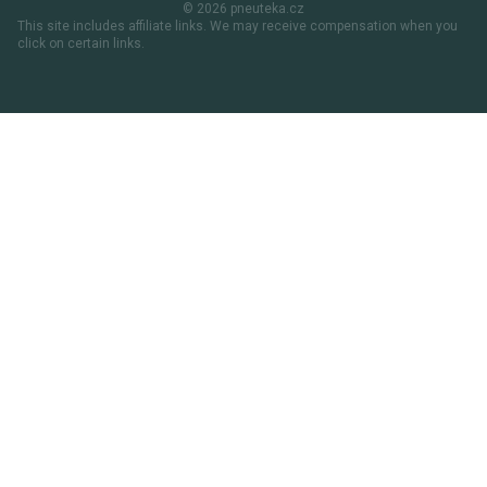
© 2026 pneuteka.cz
This site includes affiliate links. We may receive compensation when you
click on certain links.