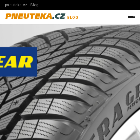
pneuteka.cz · Blog
PNEUTEKA
.CZ
BLOG