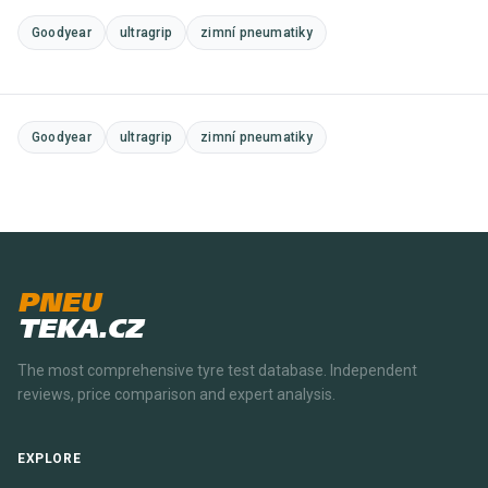
Goodyear
ultragrip
zimní pneumatiky
Goodyear
ultragrip
zimní pneumatiky
PNEU
TEKA.CZ
The most comprehensive tyre test database. Independent
reviews, price comparison and expert analysis.
EXPLORE