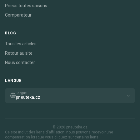
Pneus toutes saisons
Comparateur
BLOG
Tous les articles
Retour au site
Nous contacter
LANGUE
Langue
pneuteka.cz
© 2026 pneuteka.cz
Ce site inclut des liens d'affiliation. nous pouvons recevoir une
compensation lorsque vous cliquez sur certains liens.