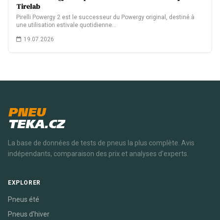
Tirelab
Pirelli Powergy 2 est le successeur du Powergy original, destiné à
une utilisation estivale quotidienne…
19.07.2026
PNEU
TEKA.CZ
La base de données de tests de pneus la plus complète. Avis
indépendants, comparaison des prix et analyses d'experts.
EXPLORER
Pneus été
Pneus d'hiver