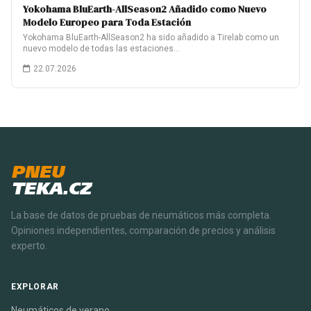
Yokohama BluEarth-AllSeason2 Añadido como Nuevo
Modelo Europeo para Toda Estación
Yokohama BluEarth-AllSeason2 ha sido añadido a Tirelab como un
nuevo modelo de todas las estaciones…
22.07.2026
PNEU
TEKA.CZ
La base de datos de pruebas de neumáticos más completa.
Opiniones independientes, comparación de precios y análisis
experto.
EXPLORAR
Neumáticos de verano