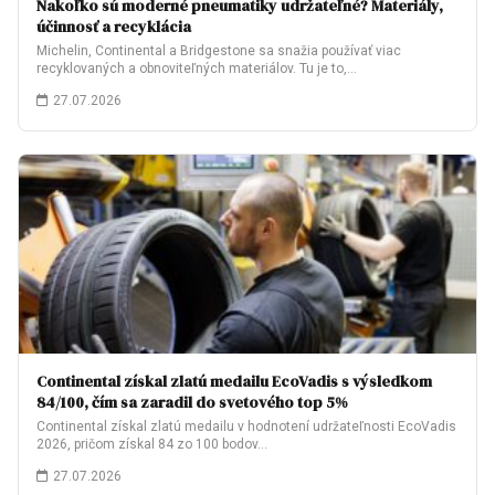
Nakoľko sú moderné pneumatiky udržateľné? Materiály,
účinnosť a recyklácia
Michelin, Continental a Bridgestone sa snažia používať viac
recyklovaných a obnoviteľných materiálov. Tu je to,…
27.07.2026
Continental získal zlatú medailu EcoVadis s výsledkom
84/100, čím sa zaradil do svetového top 5%
Continental získal zlatú medailu v hodnotení udržateľnosti EcoVadis
2026, pričom získal 84 zo 100 bodov…
27.07.2026