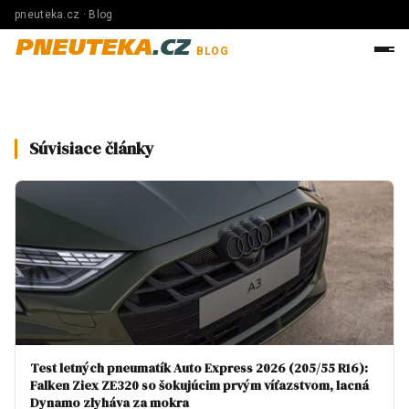
pneuteka.cz · Blog
PNEUTEKA
.CZ
BLOG
Súvisiace články
Test letných pneumatík Auto Express 2026 (205/55 R16):
Falken Ziex ZE320 so šokujúcim prvým víťazstvom, lacná
Dynamo zlyháva za mokra