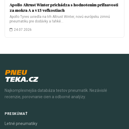
Apollo Altrust Winter prichádza s hodnotením priľnavosti
za mokra A a v 15 veľkostiach
Apollo Tyres uviedla na trh Altrust Winter, novú európsku zimnú
pneumatiku pre dodávky a ľahké…
24.07.2026
PNEU
TEKA.CZ
Najkomplexnejšia databáza testov pneumatík. Nezávislé
recenzie, porovnanie cien a odborné analýzy.
PRESKÚMAŤ
Letné pneumatiky