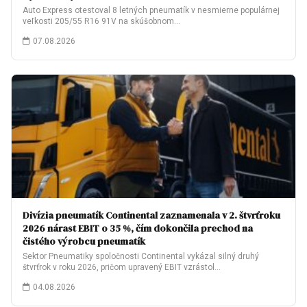
Auto Express otestoval 8 letných pneumatík v nesmierne populárnej
veľkosti 205/55 R16 91V na skúšobnom…
07.08.2026
Divízia pneumatík Continental zaznamenala v 2. štvrťroku
2026 nárast EBIT o 35 %, čím dokončila prechod na
čistého výrobcu pneumatík
Sektor Pneumatiky spoločnosti Continental vykázal silný druhý
štvrťrok v roku 2026, pričom upravený EBIT vzrástol…
04.08.2026