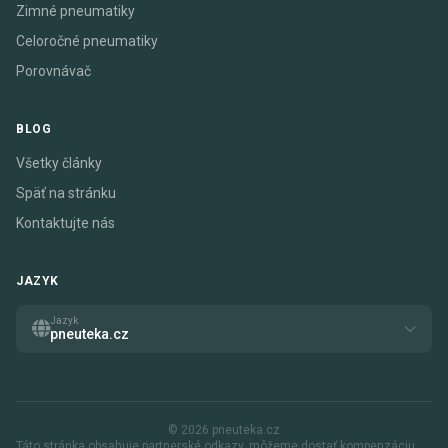
Zimné pneumatiky
Celoročné pneumatiky
Porovnávač
BLOG
Všetky články
Späť na stránku
Kontaktujte nás
JAZYK
Jazyk
pneuteka.cz
© 2026 pneuteka.cz
Táto stránka obsahuje partnerské odkazy. môžeme dostať kompenzáciu,