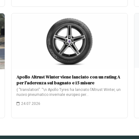
Apollo Altrust Winter viene lanciato con un rating A
per l’aderenza sul bagnato e 15 misure
{ “translation”: “\n Apollo Tyres ha lanciato l’Altrust Winter, un
nuovo pneumatico invernale europeo per…
24.07.2026