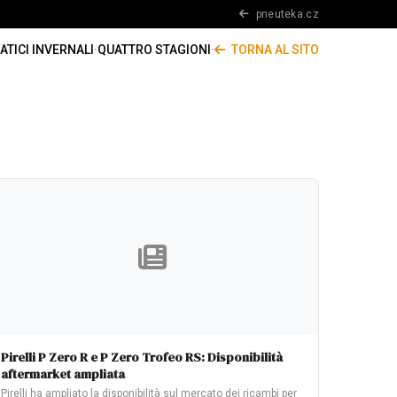
pneuteka.cz
TICI INVERNALI
·
QUATTRO STAGIONI
·
TORNA AL SITO
Pirelli P Zero R e P Zero Trofeo RS: Disponibilità
aftermarket ampliata
Pirelli ha ampliato la disponibilità sul mercato dei ricambi per