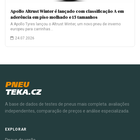
Apollo Altrust Winter é lançado com classificação A em
aderência em piso molhado e 15 tamanhos
A Apollo Tyres lançou o Altrust Winter, um novo pneu de inverno
europeu para carrinhas…
24.07.2026
PNEU
TEKA.CZ
A base de dados de testes de pneus mais completa. avaliações
independentes, comparação de preços e análise especializada.
EXPLORAR