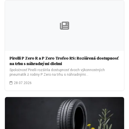
Pirelli P Zero R a P Zero Trofeo RS: Rozšírená dostupnosť
na trhu s náhradnými dielmi
Spoločnosť Pirelli rozšírila dostupnosť dvoch výkonnostných
pneumatík z rodiny P Zero na trhu s náhradnými…
28.07.2026