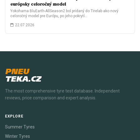
európsky celoročný model
Yokohama BluEarth-AllSeason2 bol pridaný do Tirelab ako nový
celoročný model pre Európu, po jeho pokrytí…
22.07.2026
PNEU
TEKA.CZ
The most comprehensive tyre test database. Independent
reviews, price comparison and expert analysis.
EXPLORE
Summer Tyres
Winter Tyres