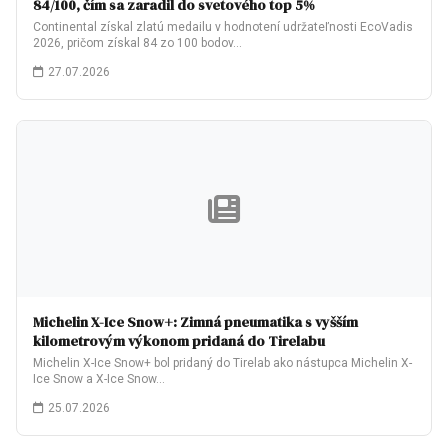
84/100, čím sa zaradil do svetového top 5%
Continental získal zlatú medailu v hodnotení udržateľnosti EcoVadis
2026, pričom získal 84 zo 100 bodov…
27.07.2026
Michelin X-Ice Snow+: Zimná pneumatika s vyšším
kilometrovým výkonom pridaná do Tirelabu
Michelin X-Ice Snow+ bol pridaný do Tirelab ako nástupca Michelin X-
Ice Snow a X-Ice Snow…
25.07.2026