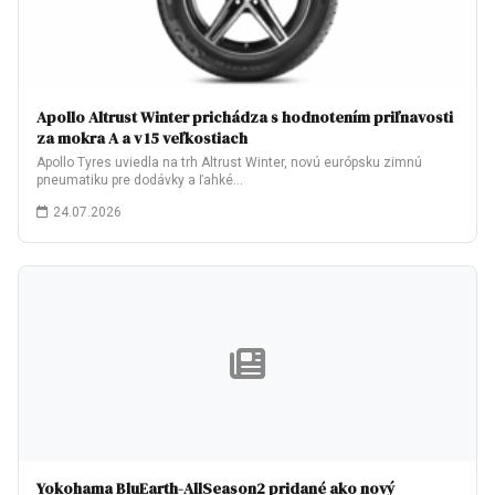
Apollo Altrust Winter prichádza s hodnotením priľnavosti
za mokra A a v 15 veľkostiach
Apollo Tyres uviedla na trh Altrust Winter, novú európsku zimnú
pneumatiku pre dodávky a ľahké…
24.07.2026
Yokohama BluEarth-AllSeason2 pridané ako nový