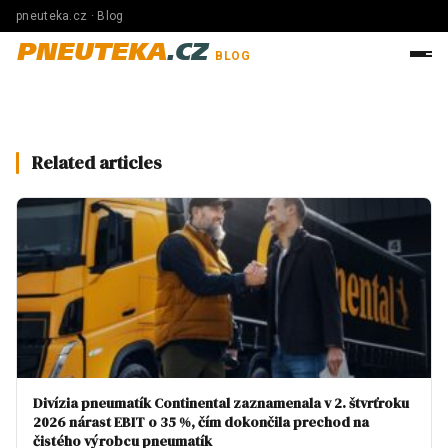
pneuteka.cz · Blog
PNEUTEKA
.CZ
BLOG
Related articles
Divízia pneumatík Continental zaznamenala v 2. štvrťroku
2026 nárast EBIT o 35 %, čím dokončila prechod na
čistého výrobcu pneumatík