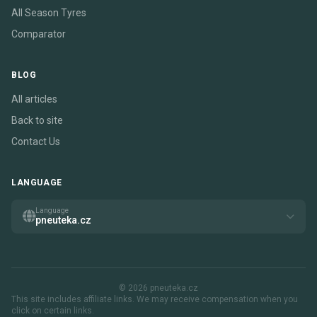
All Season Tyres
Comparator
BLOG
All articles
Back to site
Contact Us
LANGUAGE
Language
pneuteka.cz
© 2026 pneuteka.cz
This site includes affiliate links. We may receive compensation when you
click on certain links.