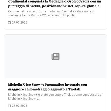
Continental conquista la Medaglia d’Oro EcoVadis con un
punteggio di 84/100, posizionandosi nel Top 5% globale
Continental ha ricevuto una medaglia d’oro nella valutazione di
sostenibilità EcoVadis 2026, ottenendo 84 punti…
27.07.2026
Michelin X-Ice Snow+: Pneumatico invernale con
maggiore chilometraggio aggiunto a Tirelab
Michelin X-Ice Snow+ è stato aggiunto a Tirelab come successore di
Michelin X-Ice Snow e…
25.07.2026