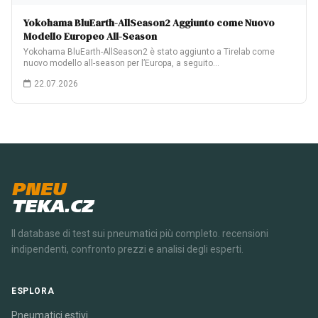
Yokohama BluEarth-AllSeason2 Aggiunto come Nuovo
Modello Europeo All-Season
Yokohama BluEarth-AllSeason2 è stato aggiunto a Tirelab come
nuovo modello all-season per l’Europa, a seguito…
22.07.2026
PNEU
TEKA.CZ
Il database di test sui pneumatici più completo. recensioni
indipendenti, confronto prezzi e analisi degli esperti.
ESPLORA
Pneumatici estivi