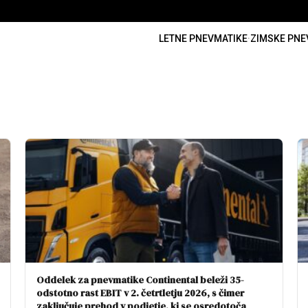
LETNE PNEVMATIKE
·
ZIMSKE PNE
Oddelek za pnevmatike Continental beleži 35-
odstotno rast EBIT v 2. četrtletju 2026, s čimer
zaključuje prehod v podjetje, ki se osredotoča