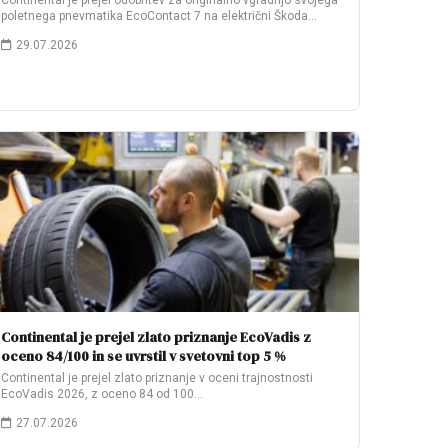
Continental je prejel odobritev za originalno vgradnjo svojega
poletnega pnevmatika EcoContact 7 na električni Škoda…
29.07.2026
Continental je prejel zlato priznanje EcoVadis z
oceno 84/100 in se uvrstil v svetovni top 5 %
Continental je prejel zlato priznanje v oceni trajnostnosti
EcoVadis 2026, z oceno 84 od 100…
27.07.2026