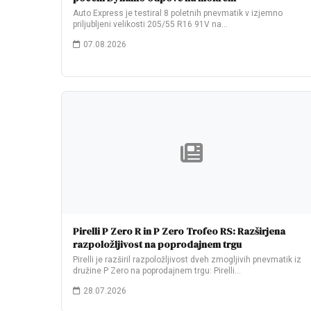
Auto Express je testiral 8 poletnih pnevmatik v izjemno
priljubljeni velikosti 205/55 R16 91V na…
07.08.2026
Pirelli P Zero R in P Zero Trofeo RS: Razširjena
razpoložljivost na poprodajnem trgu
Pirelli je razširil razpoložljivost dveh zmogljivih pnevmatik iz
družine P Zero na poprodajnem trgu: Pirelli…
28.07.2026