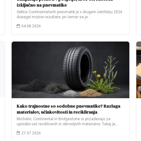
izključno na pnevmatike
Sektor Continentalovih pnevmatik je v drugem četrtletju 2026
dosegel močne rezultate, pri čemer se je…
04.08.2026
Kako trajnostne so sodobne pnevmatike? Razlaga
materialov, učinkovitosti in recikliranja
Michelin, Continental in Bridgestone si prizadevajo za
uporabo več recikliranih in obnovljivih materialov. Tukaj je,…
27.07.2026