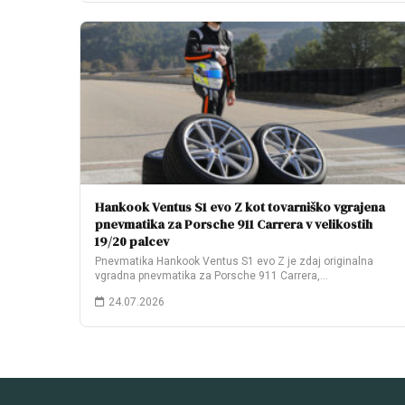
Hankook Ventus S1 evo Z kot tovarniško vgrajena
pnevmatika za Porsche 911 Carrera v velikostih
19/20 palcev
Pnevmatika Hankook Ventus S1 evo Z je zdaj originalna
vgradna pnevmatika za Porsche 911 Carrera,…
24.07.2026