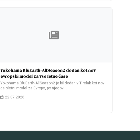
Yokohama BluEarth-AllSeason2 dodan kot nov
evropski model za vse letne čase
Yokohama BluEarth-AllSeason2 je bil dodan v Tirelab kot nov
celoletni model za Evropo, po njegovi…
22.07.2026