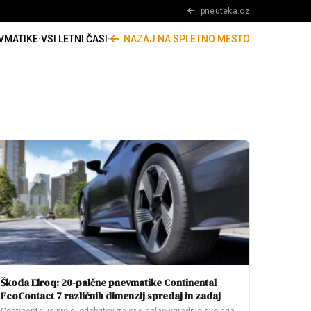
pneuteka.cz
VMATIKE
·
VSI LETNI ČASI
·
NAZAJ NA SPLETNO MESTO
Škoda Elroq: 20-palčne pnevmatike Continental
EcoContact 7 različnih dimenzij spredaj in zadaj