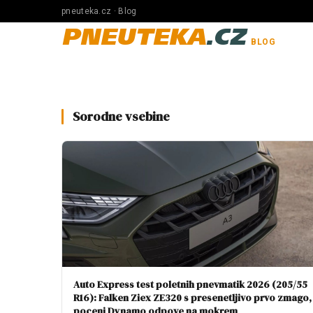
pneuteka.cz · Blog
PNEUTEKA
.CZ
BLOG
Sorodne vsebine
Auto Express test poletnih pnevmatik 2026 (205/55
R16): Falken Ziex ZE320 s presenetljivo prvo zmago,
poceni Dynamo odpove na mokrem