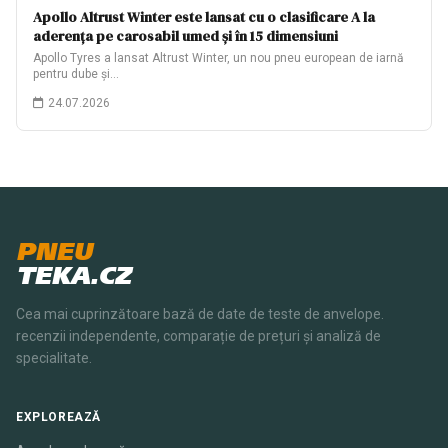
Apollo Altrust Winter este lansat cu o clasificare A la
aderența pe carosabil umed și în 15 dimensiuni
Apollo Tyres a lansat Altrust Winter, un nou pneu european de iarnă
pentru dube și…
24.07.2026
PNEU
TEKA.CZ
Cea mai cuprinzătoare bază de date de teste de anvelope.
recenzii independente, comparație de prețuri și analiză de
specialitate.
EXPLOREAZĂ