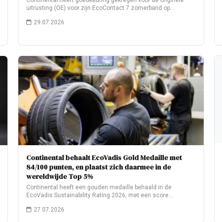
Continental heeft goedkeuring gekregen voor de originele
uitrusting (OE) voor zijn EcoContact 7 zomerband op…
29.07.2026
Continental behaalt EcoVadis Gold Medaille met
84/100 punten, en plaatst zich daarmee in de
wereldwijde Top 5%
Continental heeft een gouden medaille behaald in de
EcoVadis Sustainability Rating 2026, met een score…
27.07.2026