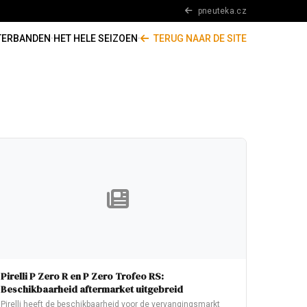
pneuteka.cz
TERBANDEN
·
HET HELE SEIZOEN
·
TERUG NAAR DE SITE
Pirelli P Zero R en P Zero Trofeo RS:
Beschikbaarheid aftermarket uitgebreid
Pirelli heeft de beschikbaarheid voor de vervangingsmarkt