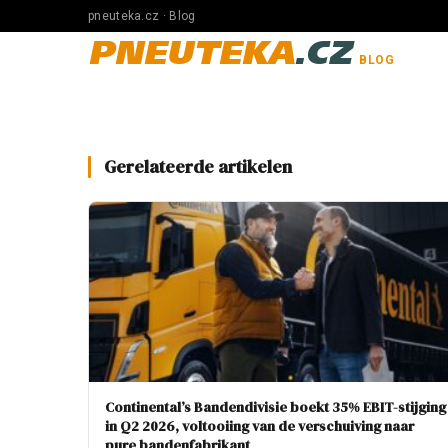
pneuteka.cz · Blog
PNEUTEKA
.CZ
BLOG
Gerelateerde artikelen
Continental’s Bandendivisie boekt 35% EBIT-stijging
in Q2 2026, voltooiing van de verschuiving naar
pure bandenfabrikant