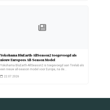
Yokohama BluEarth-AllSeason2 toegevoegd als
nieuw Europees All-Season Model
Yokohama BluEarth-AllSeason2 is toegevoegd aan Tirelab als
een nieuw all-season model voor Europa, na de…
22.07.2026