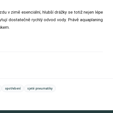
u v zimě esenciální, hlubší drážky se totiž nejen lépe
ytují dostatečně rychlý odvod vody. Právě aquaplaning
zikem.
opotřebení
sjeté pneumatiky