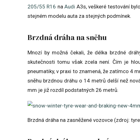
205/55 R16
na
Audi
A3s, veškeré testování byl
stejném modelu auta za stejných podmínek.
Brzdná dráha na sněhu
Mnozí by možná čekali, že délka brzdné dráhy
skutečnosti tomu však zcela není. Čím je hlou
pneumatiky, v praxi to znamená, že zatímco 4 
sněhu brzdnou dráhu o 14 metrů delší než nová
mm je již rozdíl podstatných 26 metrů.
Brzdná dráha na zasněžené vozovce (zdroj: tyre