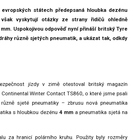
h evropských státech předepsaná hloubka dezénu
však vyskytují otázky ze strany řidičů ohledně
 mm. Uspokojivou odpověď nyní přináší britský Tyre
dráhy různě sjetých pneumatik, a ukázat tak, odkdy
bezpečnost jízdy v zimě otestoval britský magazín
Continental Winter Contact TS860, o které jsme psali
i různě sjeté pneumatiky – zbrusu nová pneumatika
matika s hloubkou dezénu
4 mm
a pneumatika sjetá na
lu za hranicí polárního kruhu. Použity byly rozměry