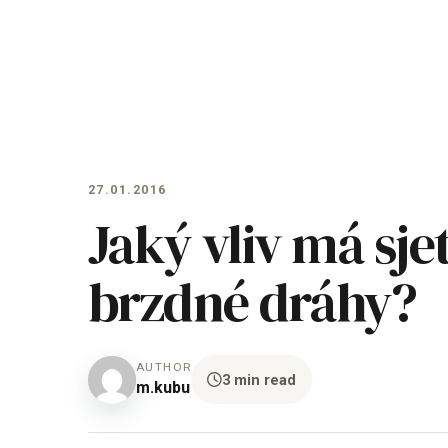
27.01.2016
Jaký vliv má sj
brzdné dráhy?
AUTHOR
3 min read
m.kubu