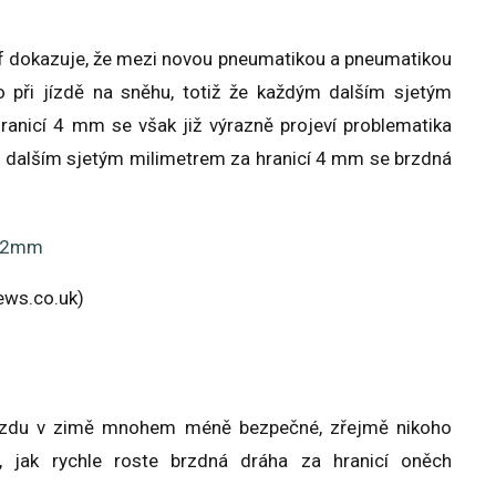
f dokazuje, že mezi novou pneumatikou a pneumatikou
 při jízdě na sněhu, totiž že každým dalším sjetým
anicí 4 mm se však již výrazně projeví problematika
m dalším sjetým milimetrem za hranicí 4 mm se brzdná
ews.co.uk)
 jízdu v zimě mnohem méně bezpečné, zřejmě nikoho
o, jak rychle roste brzdná dráha za hranicí oněch