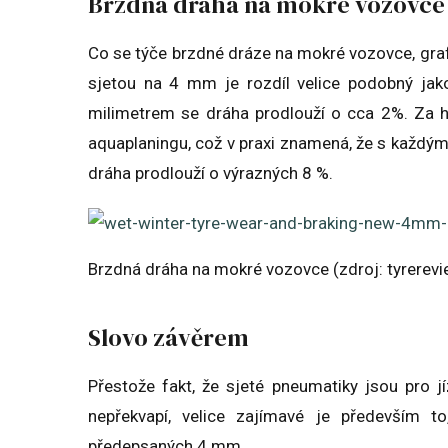
Brzdná dráha na mokré vozovce
Co se týče brzdné dráze na mokré vozovce, gra
sjetou na 4 mm je rozdíl velice podobný jako
milimetrem se dráha prodlouží o cca 2%. Za hr
aquaplaningu, což v praxi znamená, že s každý
dráha prodlouží o výrazných 8 %.
Brzdná dráha na mokré vozovce (zdroj: tyrerevi
Slovo závěrem
Přestože fakt, že sjeté pneumatiky jsou pro
nepřekvapí, velice zajímavé je především t
předepsaných 4 mm.